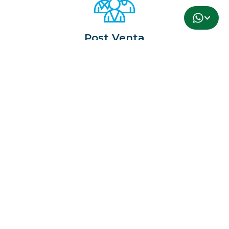
Post Venta
Gracias a Proyección Electroluz, en el servicio de post
venta encontrarás asesoría y mantenimiento de tableros
eléctricos, así como análisis de termográficas, guiado por
especialistas con experiencia en obras industriales.
CONFÍAN EN NOSOTROS